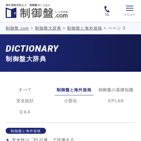
海外規格対応など、
制御盤のことなら
メニュー
TEL
制御盤.com
>
制御盤大辞典
>
制御盤と海外規格
>
ページ 3
DICTIONARY
制御盤大辞典
すべて
制御盤と海外規格
制御盤の基礎知識
安全設計
小型化
EPLAN
Q＆A
制御盤と海外規格
安全性は「PL計算」で評価する