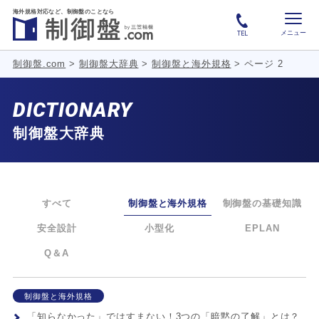
海外規格対応など、
制御盤のことなら
メニュー
TEL
制御盤.com
>
制御盤大辞典
>
制御盤と海外規格
>
ページ 2
DICTIONARY
制御盤大辞典
すべて
制御盤と海外規格
制御盤の基礎知識
安全設計
小型化
EPLAN
Q＆A
制御盤と海外規格
「知らなかった」ではすまない！3つの「暗黙の了解」とは？