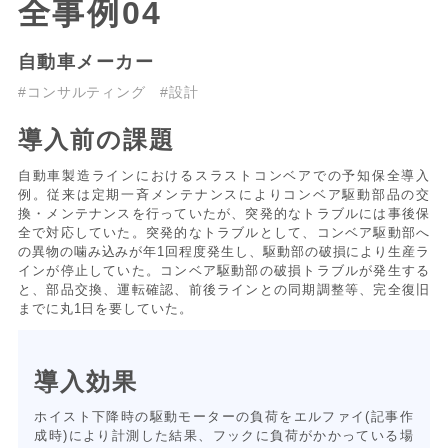
全事例04
自動車メーカー
#コンサルティング
#設計
導入前の課題
自動車製造ラインにおけるスラストコンベアでの予知保全導入
例。従来は定期一斉メンテナンスによりコンベア駆動部品の交
換・メンテナンスを行っていたが、突発的なトラブルには事後保
全で対応していた。突発的なトラブルとして、コンベア駆動部へ
の異物の噛み込みが年1回程度発生し、駆動部の破損により生産ラ
インが停止していた。コンベア駆動部の破損トラブルが発生する
と、部品交換、運転確認、前後ラインとの同期調整等、完全復旧
までに丸1日を要していた。
導入効果
ホイスト下降時の駆動モーターの負荷をエルファイ(記事作
成時)により計測した結果、フックに負荷がかかっている場