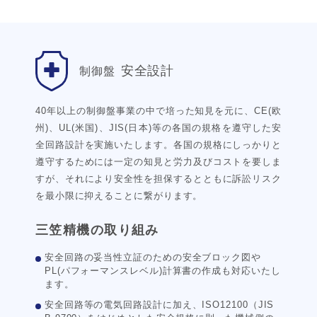
安全設計
制御盤
40年以上の制御盤事業の中で培った知見を元に、CE(欧
州)、UL(米国)、JIS(日本)等の各国の規格を遵守した安
全回路設計を実施いたします。各国の規格にしっかりと
遵守するためには一定の知見と労力及びコストを要しま
すが、それにより安全性を担保するとともに訴訟リスク
を最小限に抑えることに繋がります。
三笠精機の取り組み
安全回路の妥当性立証のための安全ブロック図や
PL(パフォーマンスレベル)計算書の作成も対応いたし
ます。
安全回路等の電気回路設計に加え、ISO12100（JIS