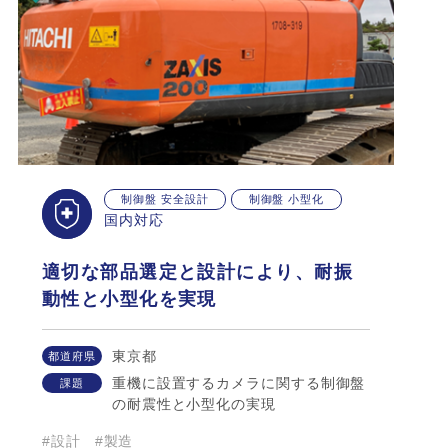
制御盤 安全設計
制御盤 小型化
国内対応
適切な部品選定と設計により、耐振
動性と小型化を実現
東京都
都道府県
重機に設置するカメラに関する制御盤
課題
の耐震性と小型化の実現
#設計
#製造