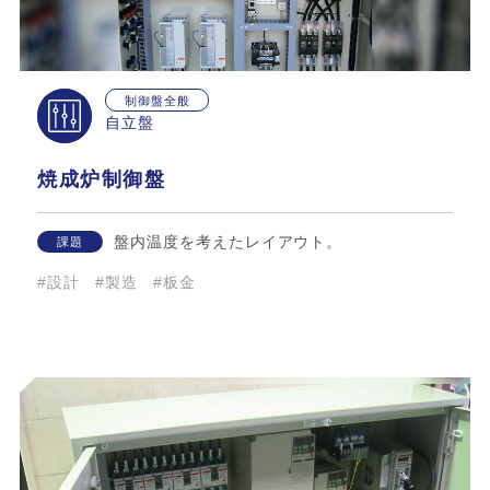
制御盤全般
自立盤
焼成炉制御盤
盤内温度を考えたレイアウト。
課題
#設計
#製造
#板金