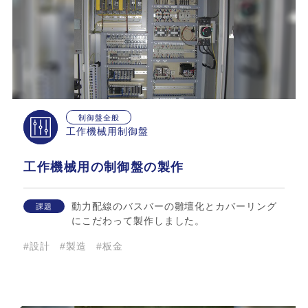
制御盤全般
工作機械用制御盤
工作機械用の制御盤の製作
動力配線のバスバーの雛壇化とカバーリング
課題
にこだわって製作しました。
#設計
#製造
#板金