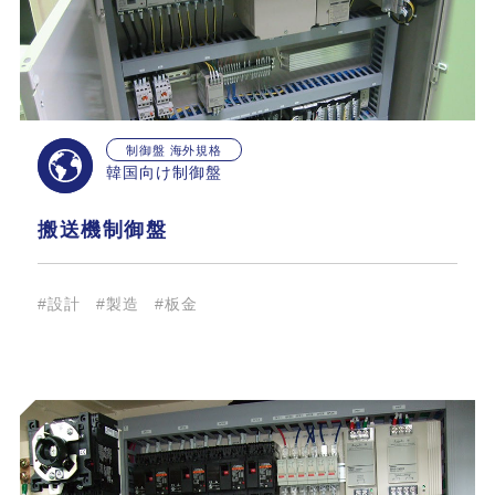
制御盤 海外規格
韓国向け制御盤
搬送機制御盤
#設計
#製造
#板金