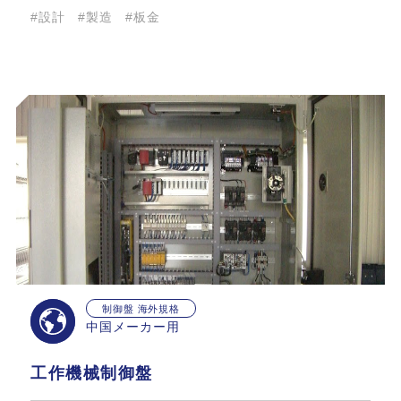
#設計
#製造
#板金
制御盤 海外規格
中国メーカー用
工作機械制御盤