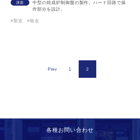
中型の焼成炉制御盤の製作。ハード回路で操
課題
作部分を設計。
#製造
#板金
Prev
1
2
各種お問い合わせ