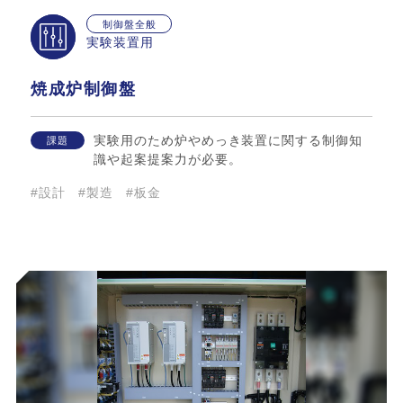
制御盤全般
実験装置用
焼成炉制御盤
実験用のため炉やめっき装置に関する制御知
課題
識や起案提案力が必要。
#設計
#製造
#板金