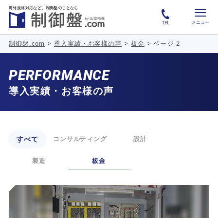
海外規格対応など、
制御盤のことなら
メニュー
TEL
制御盤.com
>
導入実績・お客様の声
>
板金
>
ページ 2
PERFORMANCE
導入実績・お客様の声
すべて
コンサルティング
設計
製造
板金