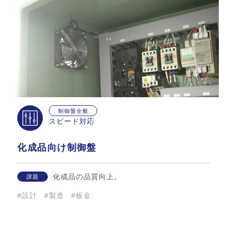
制御盤全般
スピード対応
化成品向け制御盤
化成品の品質向上。
課題
#設計
#製造
#板金