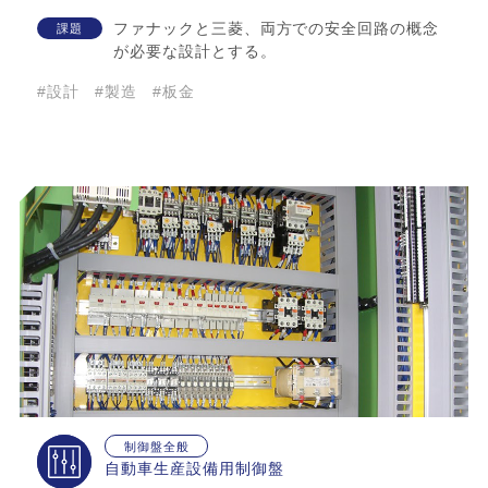
ファナックと三菱、両方での安全回路の概念
課題
が必要な設計とする。
#設計
#製造
#板金
制御盤全般
自動車生産設備用制御盤