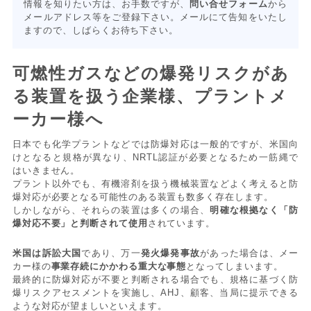
情報を知りたい方は、お手数ですが、
問い合せフォーム
から
メールアドレス等をご登録下さい。メールにて告知をいたし
ますので、しばらくお待ち下さい。
可燃性ガスなどの爆発リスクがあ
る装置を扱う企業様、プラントメ
ーカー様へ
日本でも化学プラントなどでは防爆対応は一般的ですが、米国向
けとなると規格が異なり、NRTL認証が必要となるため一筋縄で
はいきません。
プラント以外でも、有機溶剤を扱う機械装置などよく考えると防
爆対応が必要となる可能性のある装置も数多く存在します。
しかしながら、それらの装置は多くの場合、
明確な根拠なく「防
爆対応不要」と判断されて使用
されています。
米国は訴訟大国
であり、万一
発火爆発事故
があった場合は、メー
カー様の
事業存続にかかわる重大な事態
となってしまいます。
最終的に防爆対応が不要と判断される場合でも、規格に基づく防
爆リスクアセスメントを実施し、AHJ、顧客、当局に提示できる
ような対応が望ましいといえます。