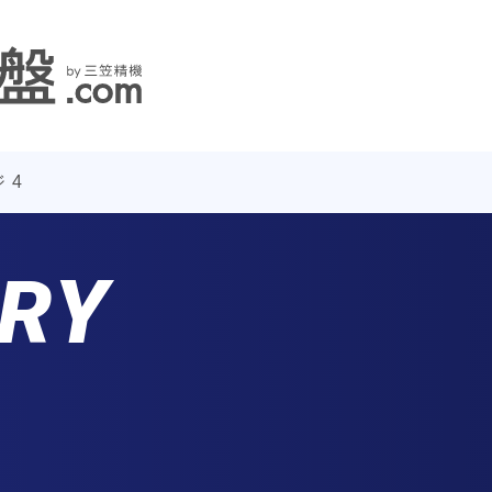
 4
ARY