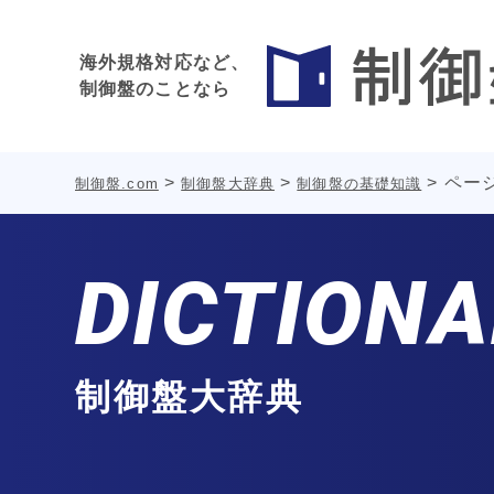
海外規格対応など、
制御盤のことなら
>
>
>
ページ
制御盤.com
制御盤大辞典
制御盤の基礎知識
DICTION
制御盤大辞典