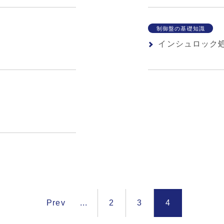
制御盤の基礎知識
インシュロック
Prev
...
2
3
4