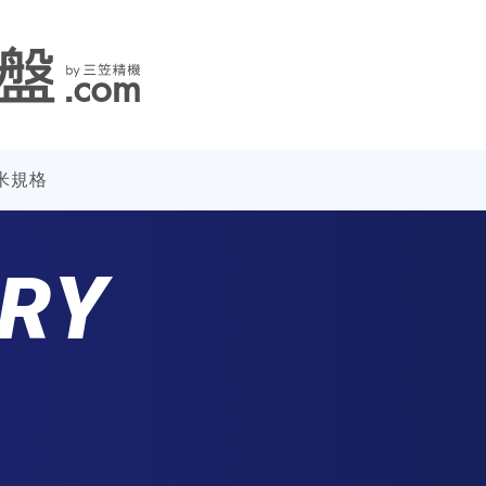
米規格
ARY